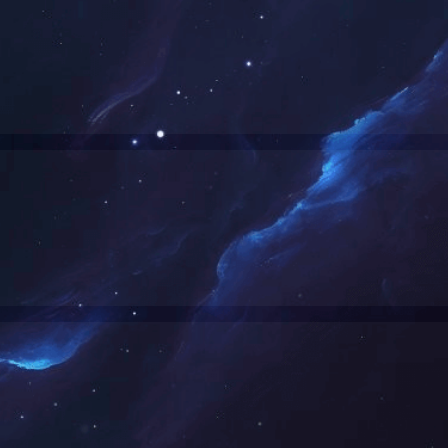
型专利证书
利证书
杂地形可调式测绘仪实用新型
一种地质测绘用定位标记装
专利证书
型专利证书
前往
页
1
<
2
3
>
资质
主营业务
项
新闻动态
员
人
荣誉
目
工
才
资信
星空体育·（中国）
星空体育·
员
案
天
招
及荣
软著
官方网站-STARSKY
工程测量
（中国）官
行业资讯
工
员
例
地
聘
誉
及专
SPORT
界线与不动产测绘
方网站
政策法规
心
工
利
地理信息
语
风
其他技术服务类
采