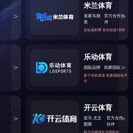
专利证书
星空体育·（中国）官方网站-STARSKY SPORT
一种勘察测绘装置实用新型专利证书
置实用新
星空体育·（中国）官方网站-STA
RSKY SPORT
电话：
0531-85938870
手机：
18601908580