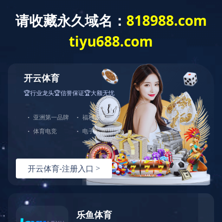
星空体育·（中国）官方
网站
网
站
星
空
星空体育·（中国）官方网站-STARSKY S
体
PORT
育·
（中
星空体育·（中国）官方网站
国）
官
方
网
联系方式
站
关
电话：0531-85938870
于
欢迎关注微信公众号
我
手机：18601908580
们