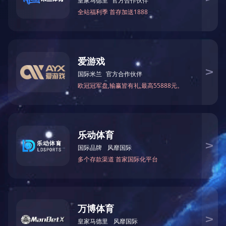
动
态
员
工
在线留言
天
地
您可以将意见和建议在这里留言给我们，我们将及时给予回
复。
人
才
招
聘
星
空
体
育·
（中
国）